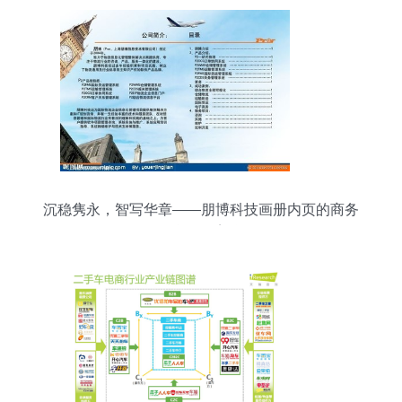
沉稳隽永，智写华章——朋博科技画册内页的商务
信息咨询美学